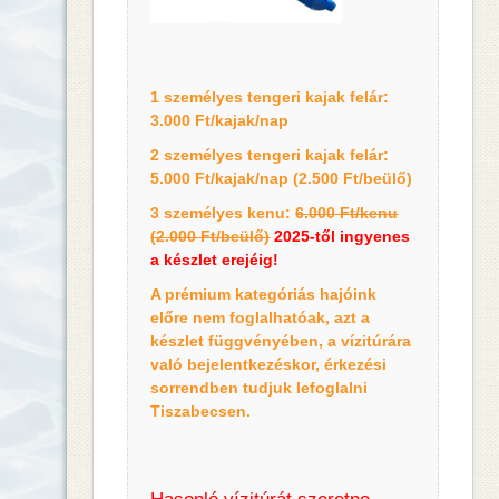
1 személyes tengeri kajak felár:
3.000 Ft/kajak/nap
2 személyes tengeri kajak felár:
5.000 Ft/kajak/nap (2.500 Ft/beülő)
3 személyes kenu:
6.000 Ft/kenu
(2.000 Ft/beülő)
2025-től ingyenes
a készlet erejéig!
A prémium kategóriás hajóink
előre nem foglalhatóak, azt a
készlet függvényében, a vízitúrára
való bejelentkezéskor, érkezési
sorrendben tudjuk lefoglalni
Tiszabecsen.