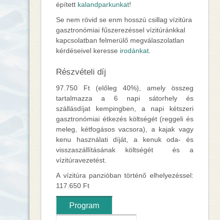
épített
kalandparkunkat
!
Se nem rövid se enm hosszú csillag vízitúra
gasztronómiai fűszerezéssel vízitúránkkal
kapcsolatban felmerülő megválaszolatlan
kérdéseivel keresse
irodánkat
.
Részvételi díj
97.750 Ft (előleg 40%), amely összeg
tartalmazza a 6 napi sátorhely és
szállásdíjat kempingben, a napi kétszeri
gasztronómiai étkezés költségét (reggeli és
meleg, kétfogásos vacsora), a kajak vagy
kenu használati díját, a kenuk oda- és
visszaszállításának költségét és a
vízitúravezetést.
A vízitúra panzióban történő elhelyezéssel:
117.650 Ft
Program