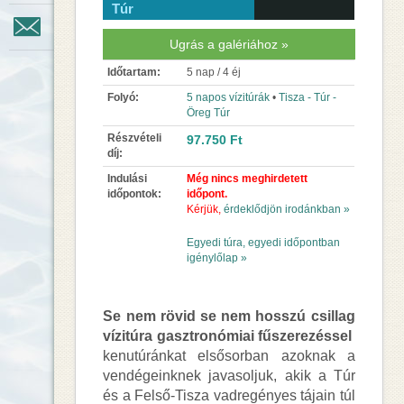
Túr
Kapcsolat
Ugrás a galériához »
Időtartam:
5 nap / 4 éj
Folyó:
5 napos vízitúrák
•
Tisza - Túr -
Öreg Túr
Részvételi
97.750
Ft
díj:
Indulási
Még nincs meghirdetett
időpontok:
időpont.
Kérjük,
érdeklődjön irodánkban »
Egyedi túra, egyedi időpontban
igénylőlap »
Se nem rövid se nem hosszú csillag
vízitúra gasztronómiai fűszerezéssel
kenutúránkat elsősorban azoknak a
vendégeinknek javasoljuk, akik a Túr
és a Felső-Tisza vadregényes tájain túl