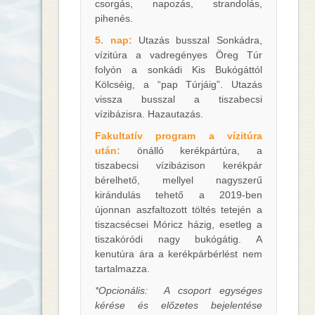
csorgás, napozás, strandolás,
pihenés.
5. nap:
Utazás busszal Sonkádra,
vízitúra a vadregényes Öreg Túr
folyón a sonkádi Kis Bukógáttól
Kölcséig, a “pap Túrjáig”. Utazás
vissza busszal a tiszabecsi
vízibázisra. Hazautazás.
Fakultatív program a vízitúra
után:
önálló kerékpártúra, a
tiszabecsi vízibázison kerékpár
bérelhető, mellyel nagyszerű
kirándulás tehető a 2019-ben
újonnan aszfaltozott töltés tetején a
tiszacsécsei Móricz házig, esetleg a
tiszakóródi nagy bukógátig. A
kenutúra ára a kerékpárbérlést nem
tartalmazza.
*Opcionális: A csoport egységes
kérése és előzetes bejelentése