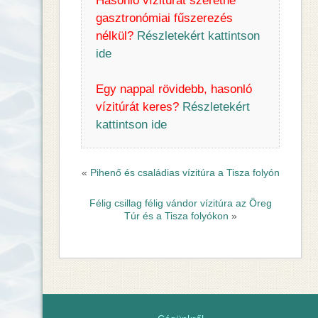
Hasonló vízitúrát szeretne
gasztronómiai fűszerezés
nélkül?
Részletekért kattintson
ide
Egy nappal rövidebb, hasonló
vízitúrát keres?
Részletekért
kattintson ide
«
Pihenő és családias vízitúra a Tisza folyón
Félig csillag félig vándor vízitúra az Öreg
Túr és a Tisza folyókon
»