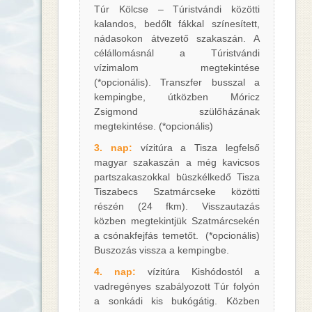
Túr Kölcse – Túristvándi közötti
kalandos, bedőlt fákkal színesített,
nádasokon átvezető szakaszán. A
célállomásnál a Túristvándi
vízimalom megtekintése
(*opcionális). Transzfer busszal a
kempingbe, útközben Móricz
Zsigmond szülőházának
megtekintése. (*opcionális)
3. nap:
vízitúra a Tisza legfelső
magyar szakaszán a még kavicsos
partszakaszokkal büszkélkedő Tisza
Tiszabecs Szatmárcseke közötti
részén (24 fkm). Visszautazás
közben megtekintjük Szatmárcsekén
a csónakfejfás temetőt. (*opcionális)
Buszozás vissza a kempingbe.
4. nap:
vízitúra Kishódostól a
vadregényes szabályozott Túr folyón
a sonkádi kis bukógátig. Közben