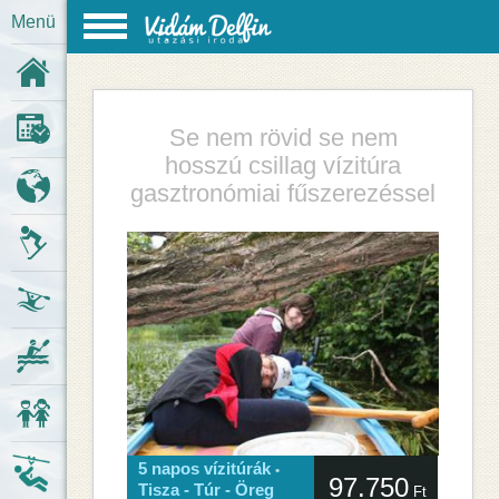
Menü
Kezdőlap
Se nem rövid se nem
Last minute
hosszú csillag vízitúra
gasztronómiai fűszerezéssel
Körutazások
Síutak
Vízitúrák
Kenukölcsönzés
Osztálykirándulások
5 napos vízitúrák
•
Kalandpark
97.750
Tisza - Túr - Öreg
Ft