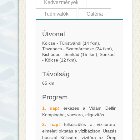
Kedvezmények
Tudnivalók
Galéria
Útvonal
Kölcse - Túristvándi (14 fkm),
Tiszabecs - Szatmárcseke (24 fkm),
Kishódos - Sonkád (15 fkm), Sonkád
- Kölcse (12 fkm),
Távolság
65 km
Program
1. nap:
érkezés a Vidám Delfin
Kempingbe, vacsora, eligazítás.
2. nap:
felkészülés a vízitúrára,
elméleti oktatás a vízibázison. Utazás
busszal Kölcsére, vízitúra az Öreg