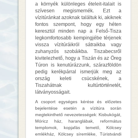
a környék különleges ételeit-italait is
szívesen megismernék.
Ezt a
vízitúránkat azoknak találtuk ki, akiknek
fontos szempont, hogy egy héten
keresztül minden nap a Felső-Tisza
legkomfortosabb kempingjébe térjenek
vissza vízitúráikról sátraikba vagy
zuhanyzós szobáikba. Tiszabecsről
kivitelezhető, hogy a Tiszán és az Öreg
Túron is kenutúrázzunk, szárazföldön
pedig kerékpárral ismerjük meg az
ország keleti csücskének, a
Tiszahátnak kultúrtörténetét,
látványosságait.
A csoport egységes kérése és előzetes
bejelentése esetén a vízitúra során
megtekinthető nevezetességek: Kisbukógát,
Móricz ház, haranglábak, református
templomok, kopjafás temető, Kölcsey
emlékház, Kölcsey síremléke, Túristvándi