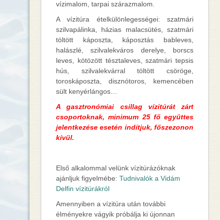
vízimalom, tarpai szárazmalom.
A vízitúra ételkülönlegességei: szatmári
szilvapálinka, házias malacsütés, szatmári
töltött káposzta, káposztás bableves,
halászlé, szilvalekváros derelye, borscs
leves, kötözött tésztaleves, szatmári tepsis
hús, szilvalekvárral töltött csöröge,
toroskáposzta, disznótoros, kemencében
sült kenyérlángos…
A gasztronómiai csillag vízitúrát zárt
csoportoknak, minimum 25 fő együttes
jelentkezése esetén indítjuk, főszezonon
kívül.
Első alkalommal velünk vízitúrázóknak
ajánljuk figyelmébe:
Tudnivalók a Vidám
Delfin vízitúrákról
Amennyiben a vízitúra után további
élményekre vágyik próbálja ki újonnan