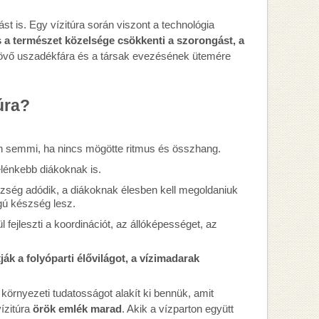
t is. Egy vízitúra során viszont a technológia
s a természet közelsége csökkenti a szorongást, a
ejövő uszadékfára és a társak evezésének ütemére
úra?
n semmi, ha nincs mögötte ritmus és összhang.
élénkebb diákoknak is.
zség adódik, a diákoknak élesben kell megoldaniuk
ágú készség lesz.
l fejleszti a koordinációt, az állóképességet, az
ják a folyóparti élővilágot, a vízimadarak
 környezeti tudatosságot alakít ki bennük, amit
ízitúra
örök emlék marad
. Akik a vízparton együtt