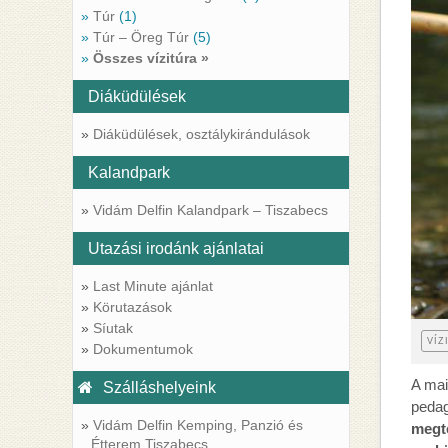
Túr
(1)
Kapcsolat
Túr – Öreg Túr
(5)
Összes vízitúra »
Diáküdülések
Diáküdülések, osztálykirándulások
Kalandpark
Vidám Delfin Kalandpark – Tiszabecs
Utazási irodánk ajánlatai
Last Minute ajánlat
Körutazások
Síutak
VÍZ
Dokumentumok
A mai
Szálláshelyeink
pedag
Vidám Delfin Kemping, Panzió és
megt
Étterem Tiszabecs