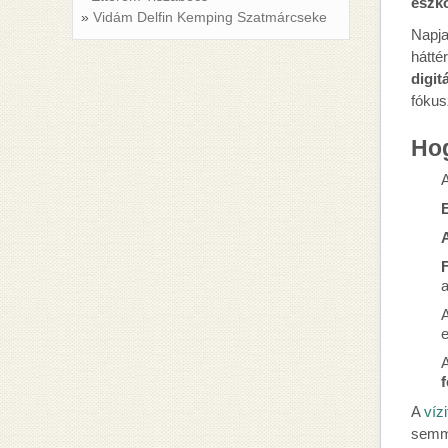
eszk
Vidám Delfin Kemping Szatmárcseke
Napja
hátté
digit
fókus
Hog
A
A
F
a
A
e
A
f
A
víz
semmi