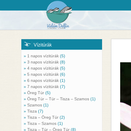
Menü
Kezdőlap
Last minute
Vízitúrák
Körutazások
1 napos vízitúrák
(5)
3 napos vízitúrák
(8)
Síutak
4 napos vízitúrák
(5)
5 napos vízitúrák
(6)
Vízitúrák
6 napos vízitúrák
(1)
7 napos vízitúrák
(7)
Öreg Túr
(5)
Kenukölcsönzés
Öreg Túr – Túr – Tisza – Szamos
(1)
Szamos
(1)
Osztálykirándulások
Tisza
(7)
Tisza – Öreg Túr
(2)
Tisza – Szamos
(1)
Kalandpark
Tisza – Túr – Öreg Túr
(8)