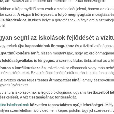
öz
, ami választ ad a modern kor mentális és fizikai nehézségeire.
inkban a képernyőidő nem csak a szabadidőt jelenti, hanem az oktatás
rbe szorul.
A vízparti környezet, a folyó megnyugtató morajlása é
ális fáradtságot
. Itt nincs helye a görgetésnek, a figyelem a szemb
zál.
yan segíti az iskolások fejlődését a vízit
 gyerekek újra
kapcsolódnak önmagukhoz
és a fizikai valósághoz.
Együttműködésre tanít
, hiszen megtanulják, hogy az erő önmagába
 felelősségvállalás is lényeges
, a szerepvállalás önbizalmat ad a f
ontos a konfliktuskezelés
, mivel amikor elfáradnak vagy más nehé
 nézeteltéréseket. Ez a későbbi felnőtt életük során is kulcsfontoss
z evezés olyan
teljes testes átmozgatást kínál
, amely észrevétlenü
gyensúlyérzéket.
 vízitúra iskolásoknak a legjobb biológiaóra, ugyanis
testközelből lát
észkelését, a víz tisztaságának fontosságát
.
itúra iskolásoknak
közvetlen tapasztalásra nyújt lehetőséget
. Mély
lyen szemléletformáló videó nem képes pótolni. Egy jól szervezett v