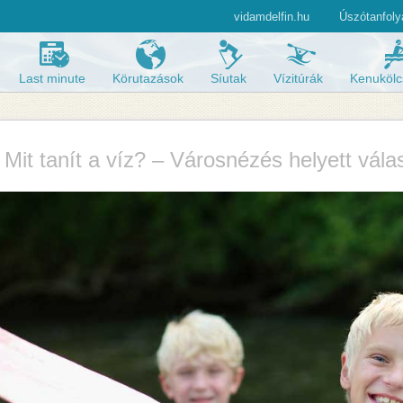
vidamdelfin.hu
Úszótanfol
Last minute
Körutazások
Síutak
Vízitúrák
Kenukölc
Mit tanít a víz? – Városnézés helyett vála