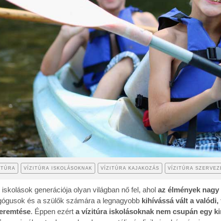
ITÚRA
VÍZITÚRA ISKOLÁSOKNAK
VÍZITÚRA KAJAKOZÁS
VÍZITÚRA SZERVEZ
 iskolások generációja olyan világban nő fel, ahol
az élmények nagy 
ógusok és a szülők számára a legnagyobb
kihívássá vált a valódi,
eremtése
. Éppen ezért
a vízitúra iskolásoknak nem csupán egy k