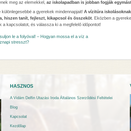
enek meg az elemekkel,
az iskolapadban is jobban fogják egymás
 különlegesebbé a gyerekek mindennapjait!
A vízitúra iskolásoknak
, hiszen tanít, fejleszt, kikapcsol és összeköt
. Eközben a gyerekek
k a kapcsolatot, és válassza ki a megfelelő időpontot!
suljon le a folyóval! – Hogyan mossa el a víz a
znapi stresszt?
HASZNOS
A Vidám Delfin Utazási Iroda Általános Szerződési Feltételei
Blog
Kapcsolat
Kezdőlap