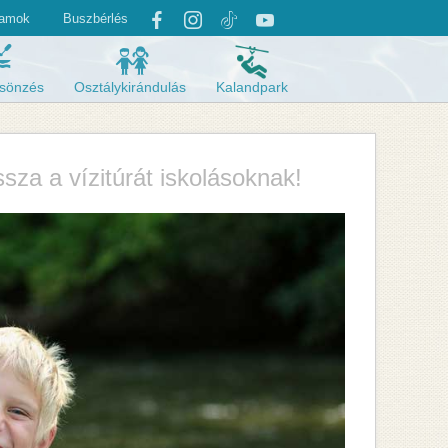
yamok
Buszbérlés




sönzés
Osztálykirándulás
Kalandpark
ssza a vízitúrát iskolásoknak!