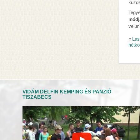
küzd
Tegye
módja
velün
«
Las
hétkö
VIDÁM DELFIN KEMPING ÉS PANZIÓ
TISZABECS